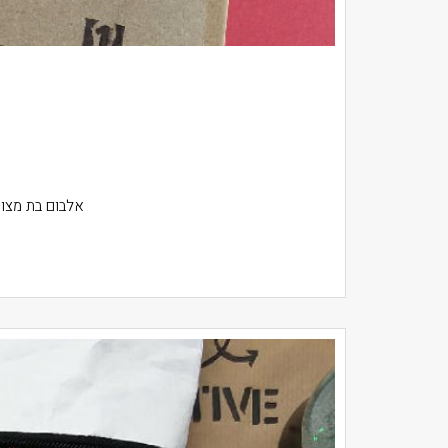
אלבום בת מצווה DIY ליה שלי בת 11 ובדיוק בעוד שנה תחגוג בת מצווה. החלטתי שאת השנה ה