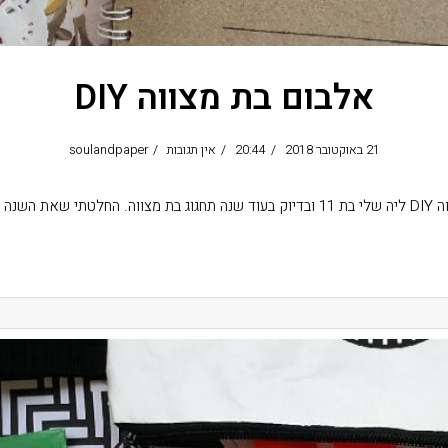
אלבום בת מצווה DIY
21 באוקטובר 2018
20:44
אין תגובות
soulandpaper
זו נציין בצורה
קרא עוד ←