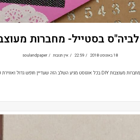
לביה"ס בסטייל- מחברות מעוצבות 
18 באוגוסט 2018
22:59
אין תגובות
soulandpaper
שעדיין חופש גדול ואווירת קיץ וים באוויר ומצד שני
קרא עוד ←