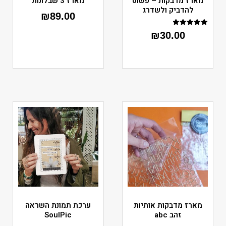
מארז מדבקות – פשוט
מארז 3 שבלונות
להדביק ולשדרג
₪
89.00
דורג
₪
30.00
5.00
מתוך 5
מארז מדבקות אותיות
ערכת תמונת השראה
זהב abc
SoulPic